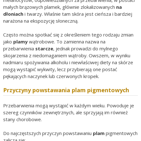
małych brązowych plamek, głównie zlokalizowanych
na
dłoniach
i twarzy. Właśnie tam skóra jest cieńsza i bardziej
narażona na ekspozycję słoneczną.
Często można spotkać się z określeniem tego rodzaju zmian
jako
plamy
wątrobowe. To zamienna nazwa na
przebarwienia
starcze
, jednak prowadzi do mylnego
skojarzenia z niedomaganiem wątroby. Owszem, w wyniku
nadmiaru spożywania alkoholu i niewłaściwej diety na skórze
mogą wystąpić wykwity, lecz przybierają one postać
pękających naczynek lub czerwonych kropek.
Przyczyny powstawania plam pigmentowych
Przebarwienia mogą wystąpić w każdym wieku. Powoduje je
szereg czynników zewnętrznych, ale sprzyjają im również
stany chorobowe.
Do najczęstszych przyczyn powstawaniu
plam
pigmentowych
zalicza się: