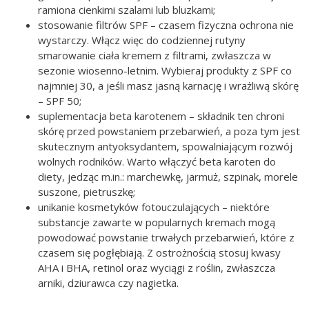
ramiona cienkimi szalami lub bluzkami;
stosowanie filtrów SPF – czasem fizyczna ochrona nie
wystarczy. Włącz więc do codziennej rutyny
smarowanie ciała kremem z filtrami, zwłaszcza w
sezonie wiosenno-letnim. Wybieraj produkty z SPF co
najmniej 30, a jeśli masz jasną karnację i wrażliwą skórę
– SPF 50;
suplementacja beta karotenem – składnik ten chroni
skórę przed powstaniem przebarwień, a poza tym jest
skutecznym antyoksydantem, spowalniającym rozwój
wolnych rodników. Warto włączyć beta karoten do
diety, jedząc m.in.: marchewkę, jarmuż, szpinak, morele
suszone, pietruszkę;
unikanie kosmetyków fotouczulających – niektóre
substancje zawarte w popularnych kremach mogą
powodować powstanie trwałych przebarwień, które z
czasem się pogłębiają. Z ostrożnością stosuj kwasy
AHA i BHA, retinol oraz wyciągi z roślin, zwłaszcza
arniki, dziurawca czy nagietka.