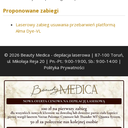
Proponowane zabiegi
Laserowy zabieg usuwania przebarwień platformą
Alma Dye-VL
© 2026 Beauty Medica
- depilacja laserowa | 87-100 Toruń,
ul. Mikołaja Reja 20 | Pn.-Pt.: 9:00-19:00, Sb.: 9:00-14:00 |
Polityka Prywatności