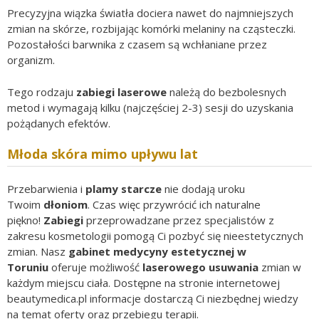
Precyzyjna wiązka światła dociera nawet do najmniejszych
zmian na skórze, rozbijając komórki melaniny na cząsteczki.
Pozostałości barwnika z czasem są wchłaniane przez
organizm.
Tego rodzaju
zabiegi laserowe
należą do bezbolesnych
metod i wymagają kilku (najczęściej 2-3) sesji do uzyskania
pożądanych efektów.
Młoda skóra mimo upływu lat
Przebarwienia i
plamy starcze
nie dodają uroku
Twoim
dłoniom
. Czas więc przywrócić ich naturalne
piękno!
Zabiegi
przeprowadzane przez specjalistów z
zakresu kosmetologii pomogą Ci pozbyć się nieestetycznych
zmian. Nasz
gabinet medycyny estetycznej
w
Toruniu
oferuje możliwość
laserowego usuwania
zmian w
każdym miejscu ciała. Dostępne na stronie internetowej
beautymedica.pl informacje dostarczą Ci niezbędnej wiedzy
na temat oferty oraz przebiegu terapii.