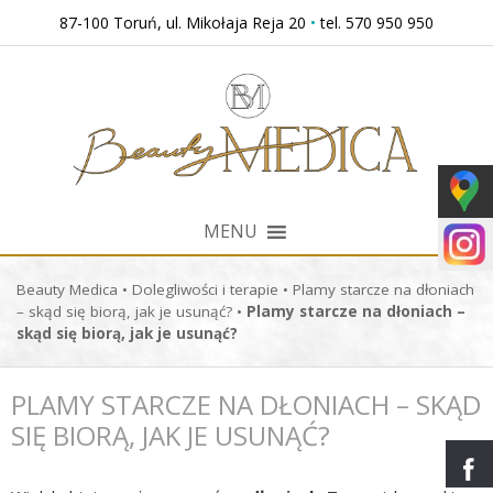
Przejdź
87-100 Toruń, ul. Mikołaja Reja 20
•
tel. 570 950 950
do
treści
MENU
Beauty Medica
•
Dolegliwości i terapie
•
Plamy starcze na dłoniach
– skąd się biorą, jak je usunąć?
•
Plamy starcze na dłoniach –
skąd się biorą, jak je usunąć?
PLAMY STARCZE NA DŁONIACH – SKĄD
SIĘ BIORĄ, JAK JE USUNĄĆ?