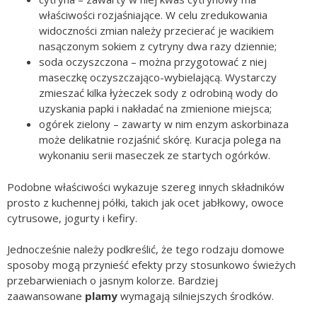
właściwości rozjaśniające. W celu zredukowania
widoczności zmian należy przecierać je wacikiem
nasączonym sokiem z cytryny dwa razy dziennie;
soda oczyszczona – można przygotować z niej
maseczkę oczyszczająco-wybielającą. Wystarczy
zmieszać kilka łyżeczek sody z odrobiną wody do
uzyskania papki i nakładać na zmienione miejsca;
ogórek zielony – zawarty w nim enzym askorbinaza
może delikatnie rozjaśnić skórę. Kuracja polega na
wykonaniu serii maseczek ze startych ogórków.
Podobne właściwości wykazuje szereg innych składników
prosto z kuchennej półki, takich jak ocet jabłkowy, owoce
cytrusowe, jogurty i kefiry.
Jednocześnie należy podkreślić, że tego rodzaju domowe
sposoby mogą przynieść efekty przy stosunkowo świeżych
przebarwieniach o jasnym kolorze. Bardziej
zaawansowane
plamy
wymagają silniejszych środków.