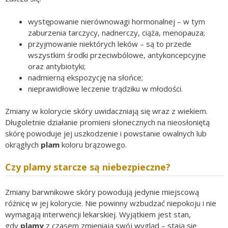
występowanie nierównowagi hormonalnej – w tym
zaburzenia tarczycy, nadnerczy, ciąża, menopauza;
przyjmowanie niektórych leków – są to przede
wszystkim środki przeciwbólowe, antykoncepcyjne
oraz antybiotyki;
nadmierną ekspozycję na słońce;
nieprawidłowe leczenie trądziku w młodości.
Zmiany w kolorycie skóry uwidaczniają się wraz z wiekiem.
Długoletnie działanie promieni słonecznych na nieosłoniętą
skórę powoduje jej uszkodzenie i powstanie owalnych lub
okrągłych
plam
koloru brązowego.
Czy plamy starcze są niebezpieczne?
Zmiany barwnikowe skóry powodują jedynie miejscową
różnicę w jej kolorycie. Nie powinny wzbudzać niepokoju i nie
wymagają interwencji lekarskiej. Wyjątkiem jest stan,
gdy
plamy
z czasem zmieniają swój wygląd – stają się