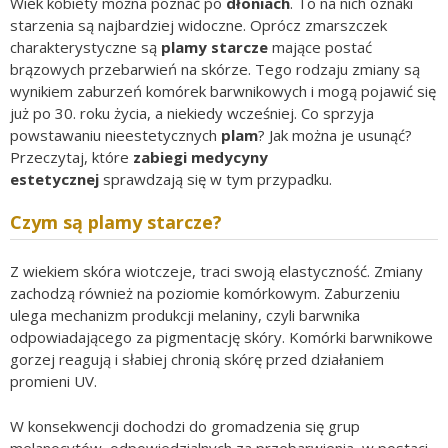
Wiek kobiety można poznać po
dłoniach
. To na nich oznaki
starzenia są najbardziej widoczne. Oprócz zmarszczek
charakterystyczne są
plamy starcze
mające postać
brązowych przebarwień na skórze. Tego rodzaju zmiany są
wynikiem zaburzeń komórek barwnikowych i mogą pojawić się
już po 30. roku życia, a niekiedy wcześniej. Co sprzyja
powstawaniu nieestetycznych
plam
? Jak można je usunąć?
Przeczytaj, które
zabiegi
medycyny
estetycznej
sprawdzają się w tym przypadku.
Czym są plamy starcze?
Z wiekiem skóra wiotczeje, traci swoją elastyczność. Zmiany
zachodzą również na poziomie komórkowym. Zaburzeniu
ulega mechanizm produkcji melaniny, czyli barwnika
odpowiadającego za pigmentację skóry. Komórki barwnikowe
gorzej reagują i słabiej chronią skórę przed działaniem
promieni UV.
W konsekwencji dochodzi do gromadzenia się grup
melanocytów, odpowiedzialnych za przebarwienia, w postaci