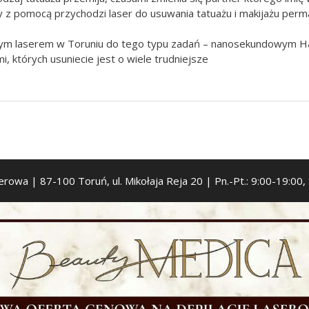
y z pomocą przychodzi laser do usuwania tatuażu i makijażu per
zym laserem w Toruniu do tego typu zadań – nanosekundowym H
, których usuniecie jest o wiele trudniejsze
serowa | 87-100 Toruń, ul. Mikołaja Reja 20 | Pn.-Pt.: 9:00-19:00,