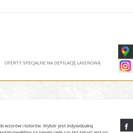
OFERTY SPECJALNE NA DEPILACJĘ LASEROWĄ
tki wzorów i kolorów. Wybór jest indywidualną
 wytatuowaliśmy na swoim ciele czy też tatuaż jest po