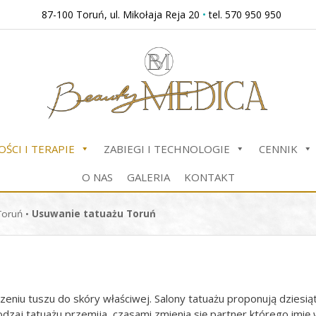
87-100 Toruń, ul. Mikołaja Reja 20
•
tel. 570 950 950
ŚCI I TERAPIE
ZABIEGI I TECHNOLOGIE
CENNIK
O NAS
GALERIA
KONTAKT
Toruń
•
Usuwanie tatuażu Toruń
zeniu tuszu do skóry właściwej. Salony tatuażu proponują dziesią
odzaj tatuażu przemija, czasami zmienia się partner którego imię