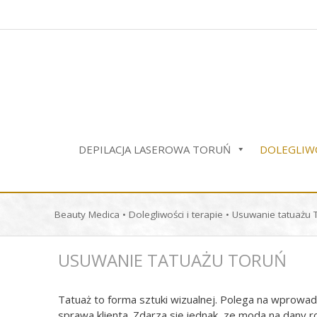
Przejdź
do
treści
DEPILACJA LASEROWA TORUŃ
DOLEGLIWO
Beauty Medica
•
Dolegliwości i terapie
•
Usuwanie tatuażu 
USUWANIE TATUAŻU TORUŃ
Tatuaż to forma sztuki wizualnej. Polega na wprowad
sprawa klienta. Zdarza się jednak, ze moda na dany r