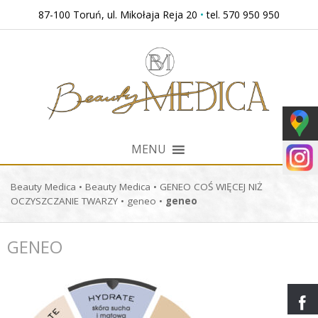
Przejdź
87-100 Toruń, ul. Mikołaja Reja 20
•
tel. 570 950 950
do
treści
MENU
Beauty Medica
•
Beauty Medica
•
GENEO COŚ WIĘCEJ NIŻ
OCZYSZCZANIE TWARZY
•
geneo
•
geneo
GENEO