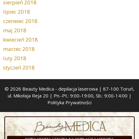
sierpień 2018
lipiec 2018
czerwiec 2018
maj 2018
kwiecień 2018
marzec 2018
luty 2018
styczeń 2018
© 2026 Beauty Medica
- depilacja laserowa | 87-100 Toruń,
ul. Mikołaja Reja 20 | Pn.-Pt.: 9:00-19:00, Sb.: 9:00-14:00 |
Polityka Prywatności