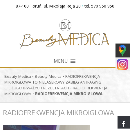
Przejdź
87-100 Toruń, ul. Mikołaja Reja 20
•
tel. 570 950 950
do
treści
MENU
Beauty Medica
•
Beauty Medica
•
RADIOFREKWENCJA
MIKROIGŁOWA TO NIELASEROWY ZABIEG ANTI-AGING
O DŁUGOTRWAŁYCH REZULTATACH
•
RADIOFREKWENCJA
MIKROIGLOWA
•
RADIOFREKWENCJA MIKROIGLOWA
RADIOFREKWENCJA MIKROIGLOWA