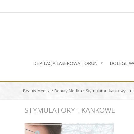
Przejdź
do
treści
DEPILACJA LASEROWA TORUŃ
DOLEGLIWO
Beauty Medica
•
Beauty Medica
•
Stymulator tkankowy – no
STYMULATORY TKANKOWE