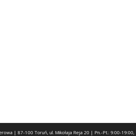
serowa | 87-100 Toruń, ul. Mikołaja Reja 20 | Pn.-Pt.: 9:00-19:00,