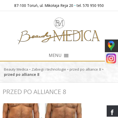
Przejdź
87-100 Toruń, ul. Mikołaja Reja 20
•
tel. 570 950 950
do
treści
MENU
Beauty Medica
•
Zabiegi i technologie
•
przed po alliance 8
•
przed po alliance 8
PRZED PO ALLIANCE 8