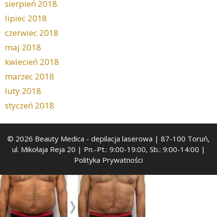
sierpień 2018
lipiec 2018
czerwiec 2018
maj 2018
kwiecień 2018
marzec 2018
luty 2018
styczeń 2018
© 2026 Beauty Medica
- depilacja laserowa | 87-100 Toruń,
ul. Mikołaja Reja 20 | Pn.-Pt.: 9:00-19:00, Sb.: 9:00-14:00 |
Polityka Prywatności