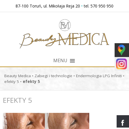
Przejdź
87-100 Toruń, ul. Mikołaja Reja 20
•
tel. 570 950 950
do
treści
MENU
Beauty Medica
•
Zabiegi i technologie
•
Endermologia LPG Infiniti
•
efekty 5
•
efekty 5
EFEKTY 5