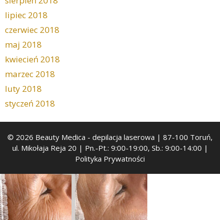
sierpień 2018
lipiec 2018
czerwiec 2018
maj 2018
kwiecień 2018
marzec 2018
luty 2018
styczeń 2018
© 2026 Beauty Medica
- depilacja laserowa | 87-100 Toruń,
ul. Mikołaja Reja 20 | Pn.-Pt.: 9:00-19:00, Sb.: 9:00-14:00 |
Polityka Prywatności