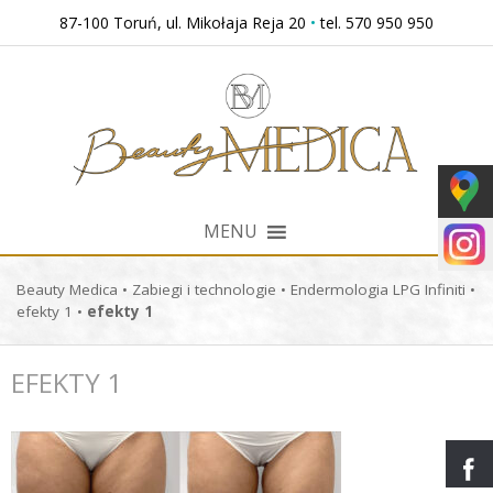
Przejdź
87-100 Toruń, ul. Mikołaja Reja 20
•
tel. 570 950 950
do
treści
MENU
Beauty Medica
•
Zabiegi i technologie
•
Endermologia LPG Infiniti
•
efekty 1
•
efekty 1
EFEKTY 1