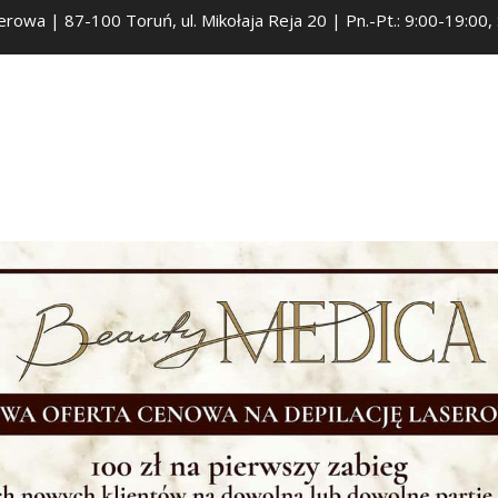
serowa | 87-100 Toruń, ul. Mikołaja Reja 20 | Pn.-Pt.: 9:00-19:00,