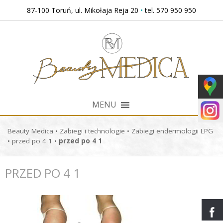
Przejdź
87-100 Toruń, ul. Mikołaja Reja 20
•
tel. 570 950 950
do
treści
MENU
Beauty Medica
•
Zabiegi i technologie
•
Zabiegi endermologii LPG
•
przed po 4 1
•
przed po 4 1
PRZED PO 4 1