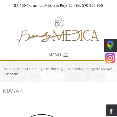
Przejdź
87-100 Toruń, ul. Mikołaja Reja 20
•
tel. 570 950 950
do
treści
MENU
Beauty Medica
•
Zabiegi i technologie
•
GeneoX Pollogen
•
Masaz
•
Masaz
MASAZ