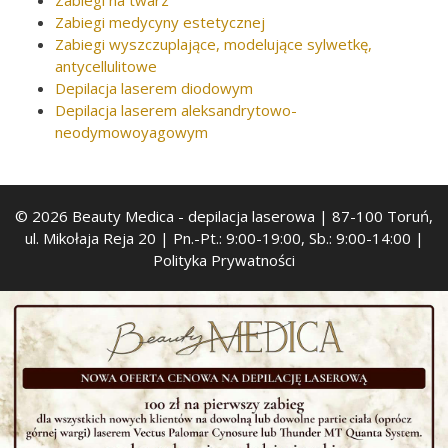
Zabiegi medycyny estetycznej
Zabiegi wyszczuplające, modelujące sylwetkę,
antycellulitowe
Depilacja laserem diodowym
Depilacja laserem aleksandrytowo-
neodymowoyagowym
© 2026 Beauty Medica
- depilacja laserowa | 87-100 Toruń,
ul. Mikołaja Reja 20 | Pn.-Pt.: 9:00-19:00, Sb.: 9:00-14:00 |
Polityka Prywatności