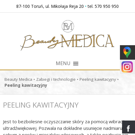
Przejdź
87-100 Toruń, ul. Mikołaja Reja 20
•
tel. 570 950 950
do
treści
MENU
Beauty Medica
•
Zabiegi i technologie
•
Peeling kawitacyjny
•
Peeling kawitacyjny
PEELING KAWITACYJNY
Jest to bezbolesne oczyszczanie skóry za pomocą wibracji
ultradźwiękowej. Pozwala na dokładne usunięcie nadmiaru
sebum z porów i mieszków włosowych, a także pozbycie się