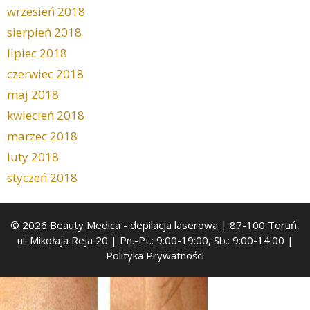
wrzesień 2018
sierpień 2018
lipiec 2018
czerwiec 2018
maj 2018
kwiecień 2018
marzec 2018
luty 2018
styczeń 2018
© 2026 Beauty Medica
- depilacja laserowa | 87-100 Toruń,
ul. Mikołaja Reja 20 | Pn.-Pt.: 9:00-19:00, Sb.: 9:00-14:00 |
Polityka Prywatności