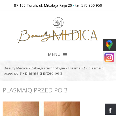
Przejdź
87-100 Toruń, ul. Mikołaja Reja 20
•
tel. 570 950 950
do
treści
MENU
Beauty Medica
•
Zabiegi i technologie
•
Plasma IQ
•
plasmaiq
przed po 3
•
plasmaiq przed po 3
PLASMAIQ PRZED PO 3