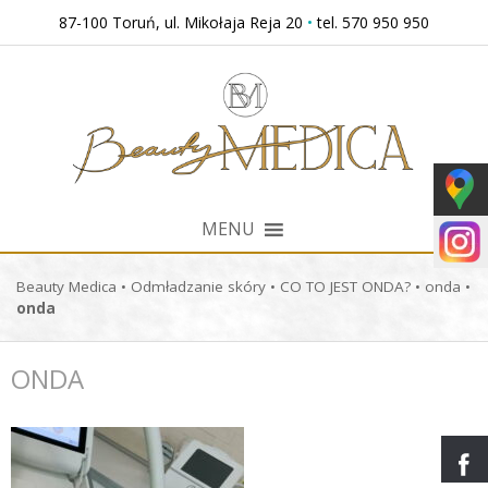
Przejdź
87-100 Toruń, ul. Mikołaja Reja 20
•
tel. 570 950 950
do
treści
MENU
Beauty Medica
•
Odmładzanie skóry
•
CO TO JEST ONDA?
•
onda
•
onda
ONDA