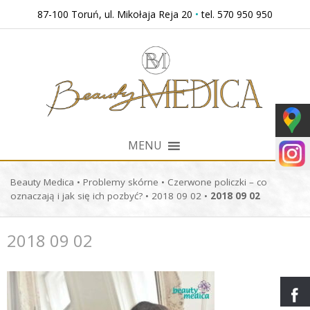
Przejdź
87-100 Toruń, ul. Mikołaja Reja 20
•
tel. 570 950 950
do
treści
MENU
Beauty Medica
•
Problemy skórne
•
Czerwone policzki – co
oznaczają i jak się ich pozbyć?
•
2018 09 02
•
2018 09 02
2018 09 02