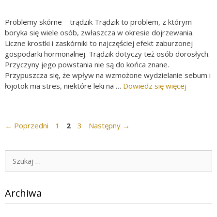
Problemy skórne – trądzik Trądzik to problem, z którym
boryka się wiele osób, zwłaszcza w okresie dojrzewania.
Liczne krostki i zaskórniki to najczęściej efekt zaburzonej
gospodarki hormonalnej. Trądzik dotyczy też osób dorosłych.
Przyczyny jego powstania nie są do końca znane.
Przypuszcza się, że wpływ na wzmożone wydzielanie sebum i
łojotok ma stres, niektóre leki na …
Dowiedz się więcej
Strona
Strona
Strona
←
Poprzedni
1
2
3
Następny
→
Szukaj:
Archiwa