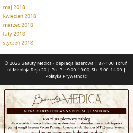
maj 2018
kwiecień 2018
marzec 2018
luty 2018
styczeń 2018
© 2026 Beauty Medica
- depilacja laserowa | 87-100 Toruń,
ul. Mikołaja Reja 20 | Pn.-Pt.: 9:00-19:00, Sb.: 9:00-14:00 |
Polityka Prywatności