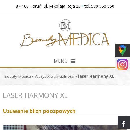
Przejdź
87-100 Toruń, ul. Mikołaja Reja 20
•
tel. 570 950 950
do
treści
MENU
Beauty Medica
•
Wszystkie aktualności
•
laser Harmony XL
LASER HARMONY XL
Usuwanie blizn poospowych