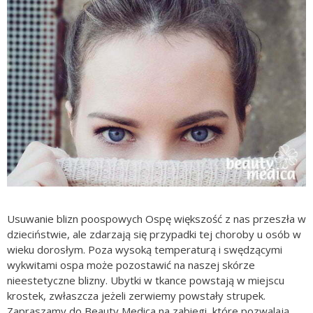
Usuwanie blizn poospowych Ospę większość z nas przeszła w
dzieciństwie, ale zdarzają się przypadki tej choroby u osób w
wieku dorosłym. Poza wysoką temperaturą i swędzącymi
wykwitami ospa może pozostawić na naszej skórze
nieestetyczne blizny. Ubytki w tkance powstają w miejscu
krostek, zwłaszcza jeżeli zerwiemy powstały strupek.
Zapraszamy do Beauty Medica na zabiegi, które pozwalają …