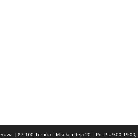
serowa | 87-100 Toruń, ul. Mikołaja Reja 20 | Pn.-Pt.: 9:00-19:00,