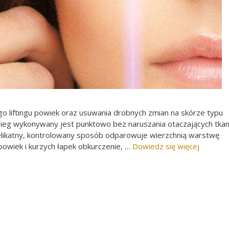
o liftingu powiek oraz usuwania drobnych zmian na skórze typu
Zabieg wykonywany jest punktowo bez naruszania otaczających tkan
elikatny, kontrolowany sposób odparowuje wierzchnią warstwę
powiek i kurzych łapek obkurczenie, …
Dowiedz się więcej