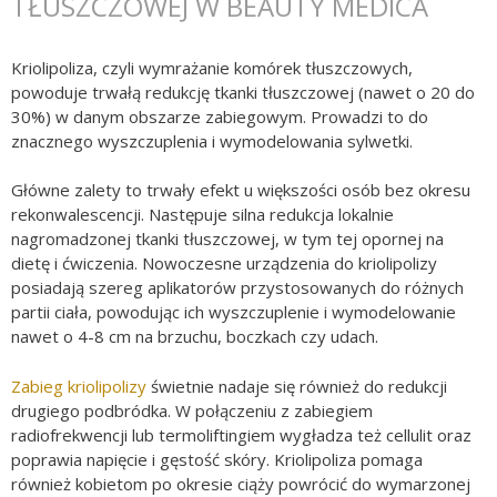
TŁUSZCZOWEJ W BEAUTY MEDICA
Kriolipoliza, czyli wymrażanie komórek tłuszczowych,
powoduje trwałą redukcję tkanki tłuszczowej (nawet o 20 do
30%) w danym obszarze zabiegowym. Prowadzi to do
znacznego wyszczuplenia i wymodelowania sylwetki.
Główne zalety to trwały efekt u większości osób bez okresu
rekonwalescencji. Następuje silna redukcja lokalnie
nagromadzonej tkanki tłuszczowej, w tym tej opornej na
dietę i ćwiczenia. Nowoczesne urządzenia do kriolipolizy
posiadają szereg aplikatorów przystosowanych do różnych
partii ciała, powodując ich wyszczuplenie i wymodelowanie
nawet o 4-8 cm na brzuchu, boczkach czy udach.
Zabieg kriolipolizy
świetnie nadaje się również do redukcji
drugiego podbródka. W połączeniu z zabiegiem
radiofrekwencji lub termoliftingiem wygładza też cellulit oraz
poprawia napięcie i gęstość skóry. Kriolipoliza pomaga
również kobietom po okresie ciąży powrócić do wymarzonej