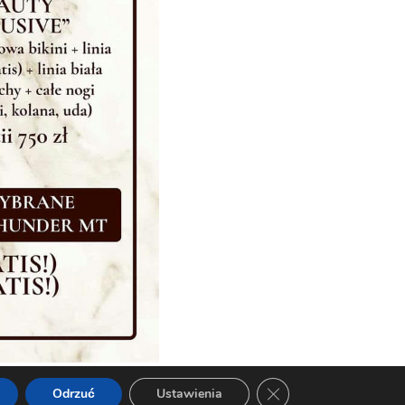
Zamknij panel powiado
Odrzuć
Ustawienia