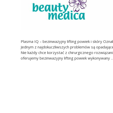
Plasma IQ – bezinwazyjny lifting powiek i skóry Ozna
Jednym z najdokuczliwszych problemów są opadające p
Nie każdy chce korzystać z chirurgicznego rozwiązan
oferujemy bezinwazyjny lifting powiek wykonywany 