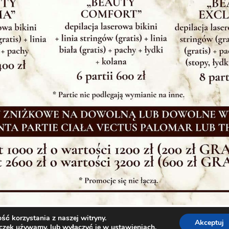
ć korzystania z naszej witryny.
Akceptuj
teczek używamy, lub wyłączyć je w
ustawieniach
.