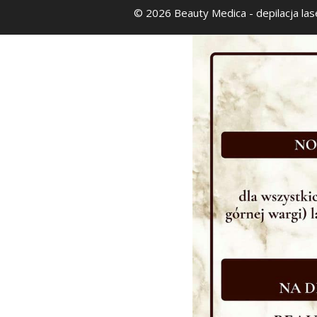
© 2026 Beauty Medica
- depilacja la