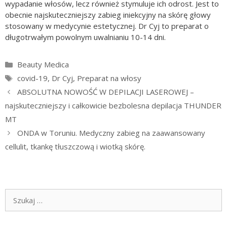
wypadanie włosów, lecz również stymuluje ich odrost. Jest to
obecnie najskuteczniejszy zabieg iniekcyjny na skórę głowy
stosowany w medycynie estetycznej. Dr Cyj to preparat o
długotrwałym powolnym uwalnianiu 10-14 dni.
Kategorie
Beauty Medica
Tagi
covid-19
,
Dr Cyj
,
Preparat na włosy
ABSOLUTNA NOWOŚĆ W DEPILACJI LASEROWEJ –
najskuteczniejszy i całkowicie bezbolesna depilacja THUNDER
MT
ONDA w Toruniu. Medyczny zabieg na zaawansowany
cellulit, tkankę tłuszczową i wiotką skórę.
Szukaj: