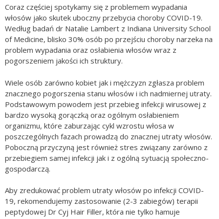
Coraz częściej spotykamy się z problemem wypadania
włosów jako skutek uboczny przebycia choroby COVID-19.
Według badań dr Natalie Lambert z Indiana University School
of Medicine, blisko 30% osób po przejściu choroby narzeka na
problem wypadania oraz osłabienia włosów wraz z
pogorszeniem jakości ich struktury.
Wiele osób zarówno kobiet jak i mężczyzn zgłasza problem
znacznego pogorszenia stanu włosów i ich nadmiernej utraty.
Podstawowym powodem jest przebieg infekcji wirusowej z
bardzo wysoką gorączką oraz ogólnym osłabieniem
organizmu, które zaburzając cykl wzrostu włosa w
poszczególnych fazach prowadzą do znacznej utraty włosów.
Poboczną przyczyną jest również stres związany zarówno z
przebiegiem samej infekcji jak i z ogólną sytuacją społeczno-
gospodarczą.
Aby zredukować problem utraty włosów po infekcji COVID-
19, rekomendujemy zastosowanie (2-3 zabiegów) terapii
peptydowej Dr Cyj Hair Filler, która nie tylko hamuje