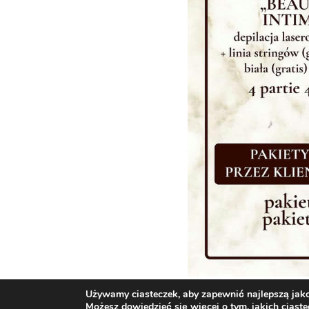
Używamy ciasteczek, aby zapewnić najlepszą jakoś
Możesz dowiedzieć się więcej o tym, jakich cias
×