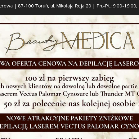
serowa | 87-100 Toruń, ul. Mikołaja Reja 20 | Pn.-Pt.: 9:00-19:00,