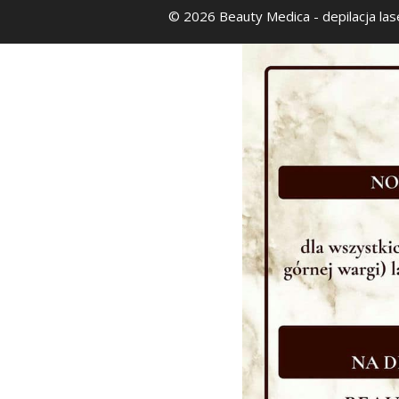
© 2026 Beauty Medica
- depilacja la