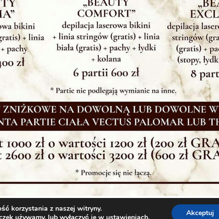
ć korzystania z naszej witryny.
Akceptuj
teczek używamy, lub wyłączyć je w
ustawieniach
.