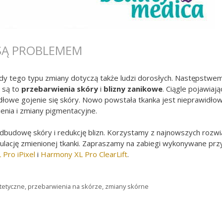
 SĄ PROBLEMEM
edy tego typu zmiany dotyczą także ludzi dorosłych. Następstwe
j są to
przebarwienia skóry
i
blizny zanikowe
. Ciągle pojawiają
widłowe gojenie się skóry. Nowo powstała tkanka jest nieprawidło
enia i zmiany pigmentacyjne.
dbudowę skóry i redukcję blizn. Korzystamy z najnowszych rozw
ulację zmienionej tkanki. Zapraszamy na zabiegi wykonywane prz
Pro iPixel
i
Harmony XL Pro ClearLift
.
tetyczne
,
przebarwienia na skórze
,
zmiany skórne