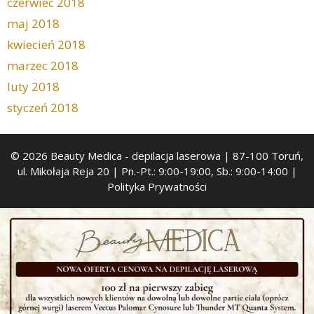
czerwiec 2018
maj 2018
kwiecień 2018
marzec 2018
luty 2018
styczeń 2018
© 2026 Beauty Medica
- depilacja laserowa | 87-100 Toruń,
ul. Mikołaja Reja 20 | Pn.-Pt.: 9:00-19:00, Sb.: 9:00-14:00 |
Polityka Prywatności