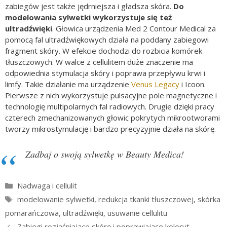
zabiegów jest także jędrniejsza i gładsza skóra.
Do
modelowania sylwetki wykorzystuje się też
ultradźwięki
. Głowica urządzenia Med 2 Contour Medical za
pomocą fal ultradźwiękowych działa na poddany zabiegowi
fragment skóry. W efekcie dochodzi do rozbicia komórek
tłuszczowych. W walce z cellulitem duże znaczenie ma
odpowiednia stymulacja skóry i poprawa przepływu krwi i
limfy. Takie działanie ma urządzenie
Venus Legacy
i Icoon.
Pierwsze z nich wykorzystuje pulsacyjne pole magnetyczne i
technologię multipolarnych fal radiowych. Drugie dzięki pracy
czterech zmechanizowanych głowic pokrytych mikrootworami
tworzy mikrostymulację i bardzo precyzyjnie działa na skórę.
Zadbaj o swoją sylwetkę w Beauty Medica!
Kategorie
Nadwaga i cellulit
Tagi
modelowanie sylwetki
,
redukcja tkanki tłuszczowej
,
skórka
pomarańczowa
,
ultradźwięki
,
usuwanie cellulitu
Zabiegi rozjaśniające skórę i poprawiające koloryt