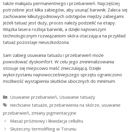
także makijażu permanentnego i przebarwień. Najczęściej
potrzebne jest kilka zabiegów, aby usunąć barwnik. Zaleca się
zachowanie kilkutygodniowych odstępów między zabiegami.
Jeżeli tatuaż jest duży, proces należy podzielić na etapy.
Wiązka lasera rozbija barwnik, a dzięki najnowszym
technologicznym rozwiązaniom skóra otaczająca na przykład
tatuaż pozostaje nieuszkodzona.
Sam zabieg usuwania tatuażu i przebarwień może
powodować dyskomfort. W celu jego zminimalizowania
stosuje się miejscowo maść znieczulającą. Dzięki
wykorzystaniu najnowocześniejszego sprzętu ograniczono
możliwość wystąpienia skutków ubocznych do minimum.
Kategorie
Usuwanie przebarwień
,
Usuwanie tatuaży
Tagi
niechciane tatuaże
,
przebarwienia na skórze
,
usuwanie
przebarwień
,
zmiany pigmentacyjne
Masaż próżniowy i likwidacja cellulitu
Skuteczny termolifting w Toruniu