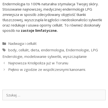
Endermologia to 100% naturalna stymulacja Twojej skóry.
Stosowanie najnowszej, medycznej endermologii LPG
zmniejsza w sposób zdecydowany objętość tkanki
tłuszczowej, wyszczupla krągłości i niedoskonałości sylwetki
oraz redukuje i usuwa oporny cellulit. To również doskonały
sposób na
zastoje limfatyczne.
Kategorie
Nadwaga i cellulit
Tagi
body
,
cellulit
,
dieta
,
endermologia
,
Endermologie
,
LPG
Enderologie
,
modelowanie sylwetki
,
wyszczuplanie
Najnowsza Kriolipoliza już w Toruniu
Piękno w zgodzie ze współczesnymi kanonami.
Szukaj: