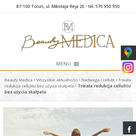
Przejdź
87-100 Toruń, ul. Mikołaja Reja 20
•
tel. 570 950 950
do
treści
MENU
Beauty Medica
•
Wszystkie aktualności
•
Nadwaga i cellulit
•
Trwała
redukcja cellulitu bez użycia skalpela
•
Trwała redukcja cellulitu
bez użycia skalpela