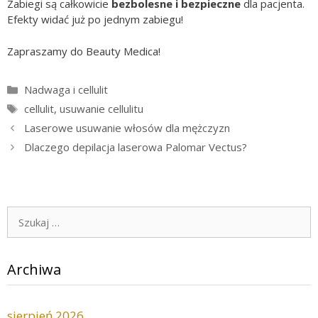
Zabiegi są całkowicie
bezbolesne i bezpieczne
dla pacjenta.
Efekty widać już po jednym zabiegu!
Zapraszamy do Beauty Medica!
Kategorie
Nadwaga i cellulit
Tagi
cellulit
,
usuwanie cellulitu
Laserowe usuwanie włosów dla mężczyzn
Dlaczego depilacja laserowa Palomar Vectus?
Szukaj:
Archiwa
sierpień 2026